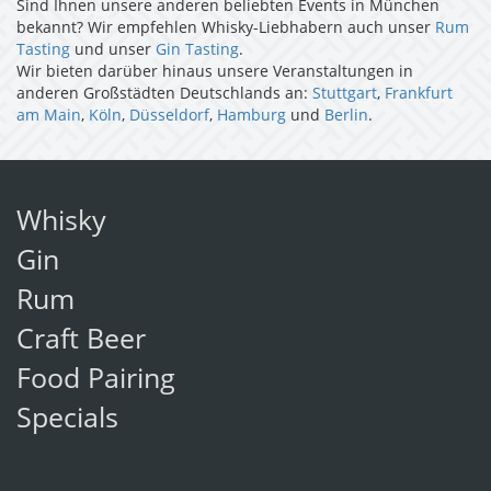
Sind Ihnen unsere anderen beliebten Events in München
bekannt? Wir empfehlen Whisky-Liebhabern auch unser
Rum
Tasting
und unser
Gin Tasting
.
Wir bieten darüber hinaus unsere Veranstaltungen in
anderen Großstädten Deutschlands an:
Stuttgart
,
Frankfurt
am Main
,
Köln
,
Düsseldorf
,
Hamburg
und
Berlin
.
Whisky
Gin
Rum
Craft Beer
Food Pairing
Specials